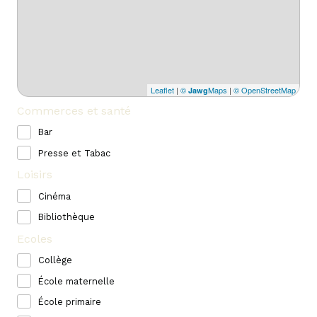
Leaflet
|
©
Maps
|
© OpenStreetMap
Jawg
Commerces et santé
Bar
Presse et Tabac
Loisirs
Cinéma
Bibliothèque
Ecoles
Collège
École maternelle
École primaire