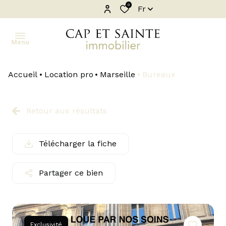
0
Fr
Menu
Accueil
Location pro
Marseille
Bureaux
accueil
ventes
Retour aux résultats
locations
Télécharger la fiche
biens
vendus
Partager ce bien
locations
saisonnieres
estimation
Exclusivité