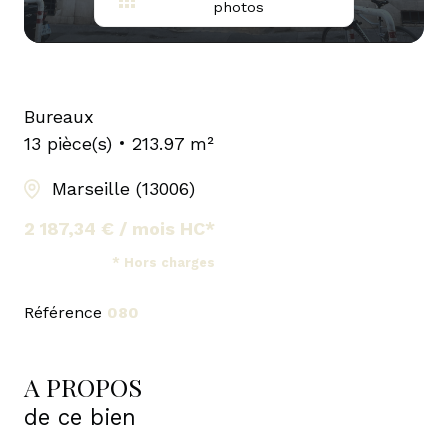
photos
Bureaux
13 pièce(s)
213.97 m²
Marseille (13006)
2 187,34 € / mois HC*
* Hors charges
Référence
080
A PROPOS
de ce bien