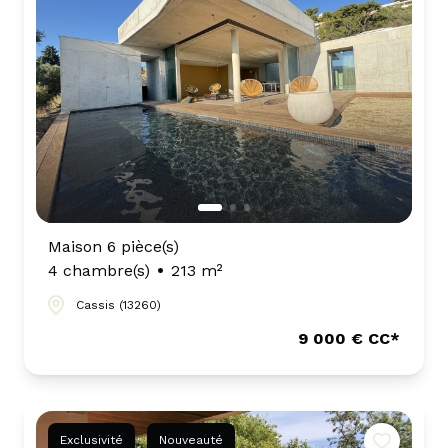
notre
agence
contact
Maison 6 pièce(s)
4 chambre(s)
213 m²
Cassis (13260)
9 000 € CC*
Exclusivité
Nouveauté