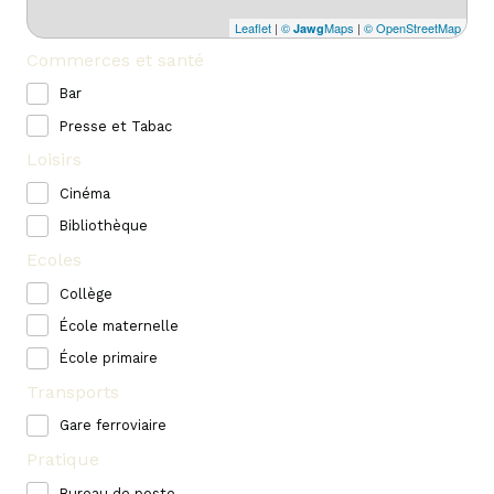
Leaflet
|
©
Maps
|
© OpenStreetMap
Jawg
Commerces et santé
Bar
Presse et Tabac
Loisirs
Cinéma
Bibliothèque
Ecoles
Collège
École maternelle
École primaire
Transports
Gare ferroviaire
Pratique
Bureau de poste