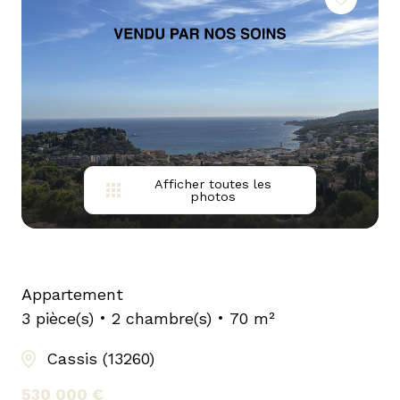
notre
agence
contact
Afficher toutes les
photos
Appartement
3 pièce(s)
2 chambre(s)
70 m²
Cassis (13260)
530 000 €