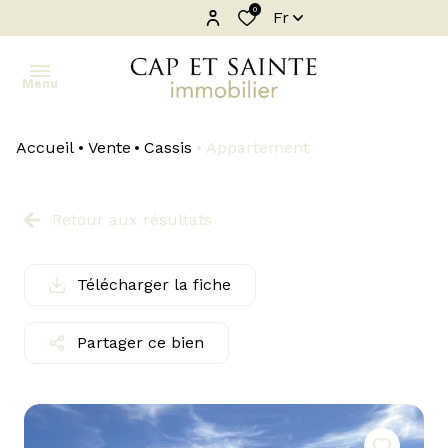
0
Fr
Menu
Accueil
Vente
Cassis
Appartement
accueil
ventes
Retour aux résultats
locations
Télécharger la fiche
biens
vendus
Partager ce bien
locations
saisonnieres
estimation